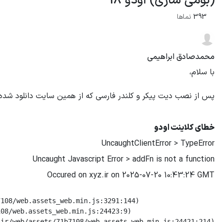
(بومی سازی) اودو 18
393
نماها
محمدصادق ابراهیمی
با سلام،
پس از نصب دیت پیکر و کلندر فارسی که از همین سایت دانلود شده است، بر روی اودو 18، این
خطای کلاینت اودو
UncaughtClientError > TypeError
Uncaught Javascript Error > addFn is not a function
Occured on xyz.ir on 2025-07-20 10:43:24 GMT
108/web.assets_web.min.js:3291:144)

08/web.assets_web.min.js:24423:9)

.ir/web/assets/71b7108/web.assets_web.min.js:24421:214)