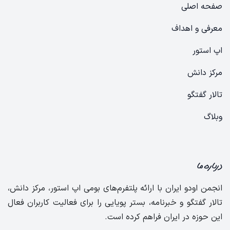
صفحه اصلی
معرفی و اهداف
​​​​​​​ا​​پ​ ا​س​ت​ور​
​​​​​مرک​​ز​ ​دا​نش
​​​​تالار ​گ​ف​تگ​و
​​​و​ب​لا​گ
درباره ما
انجمن اودو ایران با ارائه پلتفرم‌های بومی اپ استور، مرکز دانش،
تالار گفتگو و خبرنامه، بستر پویایی را برای فعالیت کاربران فعال
این حوزه در ایران فراهم کرده است.