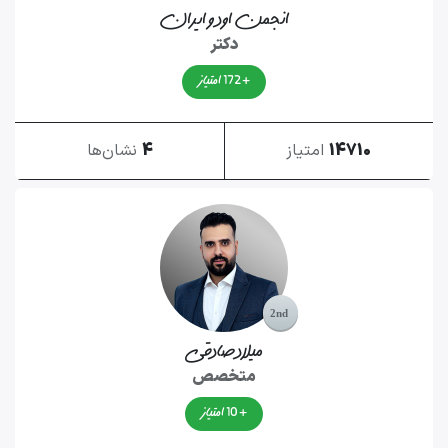
انجمن اودو ایران
دکتر
+ 172 امتیاز
14710
امتیاز
4
نشان‌ها
میلاد صادقی
متخصص
+ 10 امتیاز