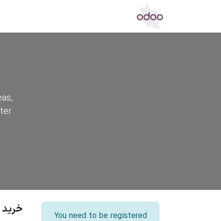
اپ استور
مرکز دانش
تالار گفتگو
خ
eas,
ter
خرید
You need to be registered