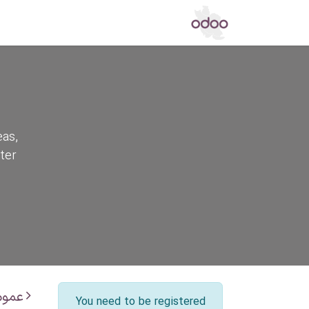
اپ استور
مرکز دانش
تالار گفتگو
خ
eas,
ter
عموم
You need to be registered