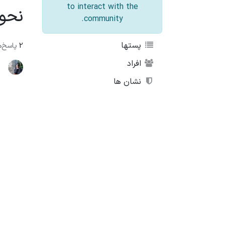
to interact with the
نحوه ورود 
community.
پستها
2
پاسخ‌ه
افراد
نشان ها