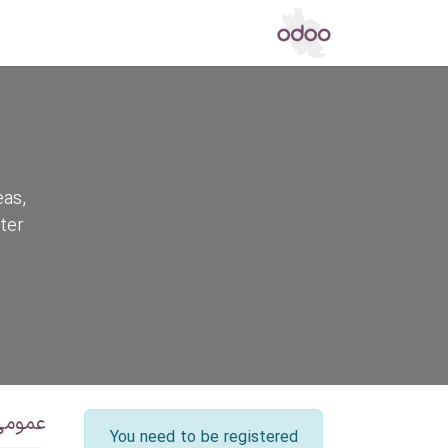
اپ استور
مرکز دانش
تالار گفتگو
خ
eas,
ter
عمومی
You need to be registered