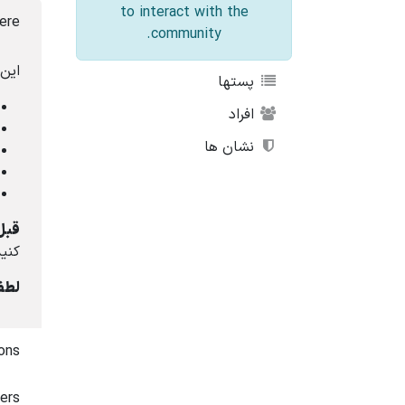
to interact with the
ere?
community.
این 
پستها
افراد
نشان ها
قبل 
کنید
لطفا
ons?
ers?