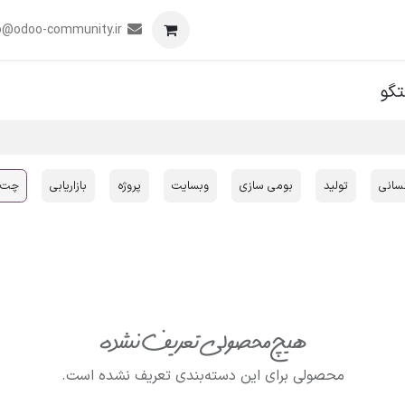
برنامه
همکاری
رویدادها
تماس با ما
o@odoo-community.ir
گو
نسانی
تولید
بومی سازی
وبسایت
پروژه
بازاریابی
چت و
هیچ محصولی تعریف نشده
محصولی برای این دسته‌بندی تعریف نشده است.