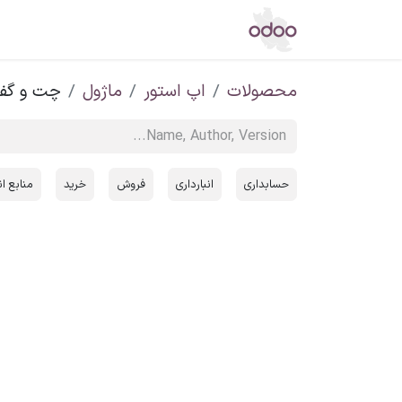
اپ استور
مرکز دانش
تالار گفتگو
خ
محصولات
اپ استور
ماژول
چت و گفت
حسابداری
انبارداری
فروش
خرید
منابع ا