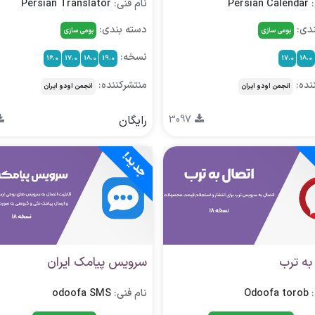
:
Persian Calendar
نام فنی:
Persian Translator
ندی:
دسته بندی:
بومی سازی
بومی سازی
نسخه:
16.0
17.0
18.0
19.0
17.0
18.0
نده:
منتشرکننده:
انجمن اودو ایران
انجمن اودو ایران
3097
رایگان
جدید!
به ترب
سرویس پیامک ایران
:
Odoofa torob
نام فنی:
odoofa SMS