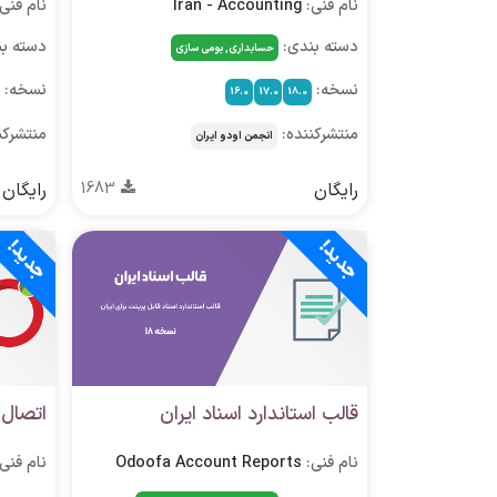
نام فنی:
Iran - Accounting
نام فنی
دسته بندی:
دسته ب
حسابداری, بومی سازی
نسخه:
نسخه:
16.0
17.0
18.0
منتشرکننده:
منتشرکن
انجمن اودو ایران
رایگان
1683
رایگان
جدید!
جدید!
قالب استاندارد اسناد ایران
اتصال 
نام فنی:
Odoofa Account Reports
نام فنی