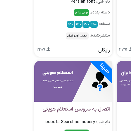
نام فنی:
Persian font
دسته بندی:
بومی سازی
نسخه:
16.0
17.0
18.0
19.0
منتشرکننده:
انجمن اودو ایران
2791
رایگان
2209
جدید!
اتصال به سرویس استعلام هویتی
نام فنی:
odoofa Searcline Inquery