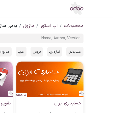
اپ استور
مرکز دانش
تالار گفتگو
خ
محصولات
اپ استور
ماژول
بومی ساز
حسابداری
انبارداری
فروش
خرید
منابع ا
حسابداری ایران
تقویم