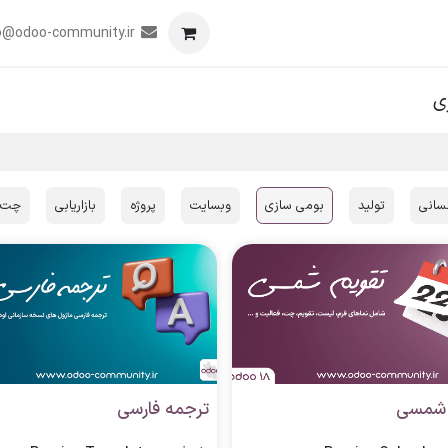
برنامه
همکاری
رویدادها
تماس با ما
o@odoo-community.ir
ی
نسانی
تولید
بومی سازی
وبسایت
پروژه
بازاریابی
چت و
 شمسی
ترجمه فارسی