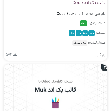
قالب بک اند Code
نام فنی:
Code Backend Theme
دسته بندی:
بک‌اند
نسخه:
15.0
16.0
17.0
18.0
منتشرکننده:
میلاد صادقی
رایگان
572