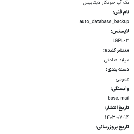
بک آپ خودکار دیتابیس
نام فنی:
auto_database_backup
لایسنس:
LGPL-3
منتشر کننده:
میلاد صادقی
دسته بندی:
عمومی
وابستگی:
base, mail
تاریخ انتشار:
1403-07-14
تاریخ بروزرسانی: