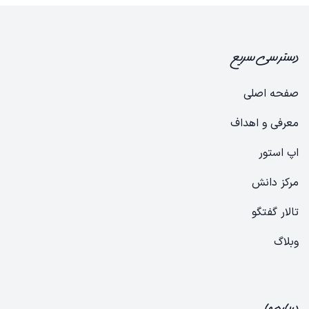
دسترسی سریع
صفحه اصلی
معرفی و اهداف
​​​​​​​ا​​پ​ ا​س​ت​ور​
​​​​​مرک​​ز​ ​دا​نش
​​​​تالار ​گ​ف​تگ​و
​​​و​ب​لا​گ
درباره ما