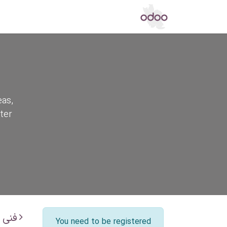
اپ استور
مرکز دانش
تالار گفتگو
خ
eas,
ter
فنی
You need to be registered