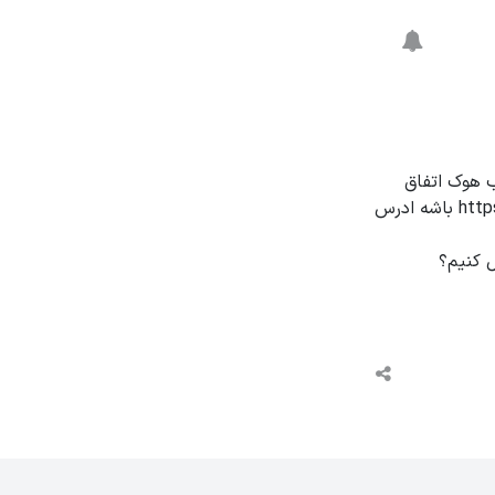
یپ از مسیر وب هوک اتفاق
میفته و شما حتما لازم دارید برای سرور ویپ و سرور odoo به صورت https باشه ادرس
ل کنیم؟