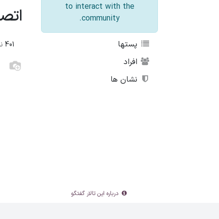
to interact with the
اتصال 
community.
پستها
401
نم
افراد
نشان ها
درباره این تالار گفتگو