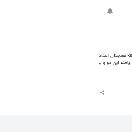
ببخشید تقویم در calendar فارسی شده ولی در نماهای gantt و kanban همچنان اعداد
افته این دو و یا