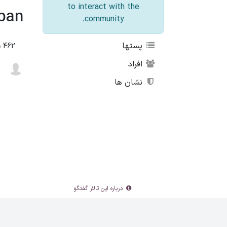
to interact with the
nban
community.
پستها
462
ن
افراد
نشان ها
درباره این تالار گفتگو