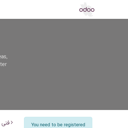
اپ استور
مرکز دانش
تالار گفتگو
خ
eas,
ter
فنی
You need to be registered