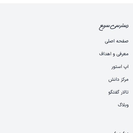
دسترسی سریع
صفحه اصلی
معرفی و اهداف
​​​​​​​ا​​پ​ ا​س​ت​ور​
​​​​​مرک​​ز​ ​دا​نش
​​​​تالار ​گ​ف​تگ​و
​​​و​ب​لا​گ