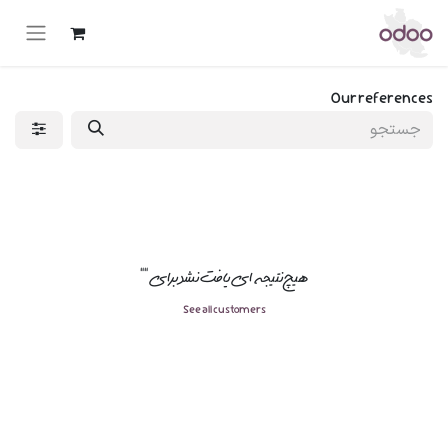
Our references
هیچ نتیجه ای یافت نشد برای "
"
See all customers