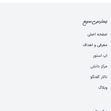
دسترسی سریع
صفحه اصلی
معرفی و اهداف
​​​​​​​ا​​پ​ ا​س​ت​ور​
​​​​​مرک​​ز​ ​دا​نش
​​​​تالار ​گ​ف​تگ​و
​​​و​ب​لا​گ