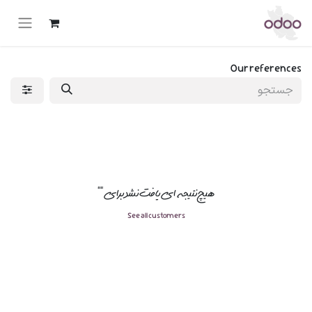
Our references
هیچ نتیجه ای یافت نشد برای "
"
See all customers