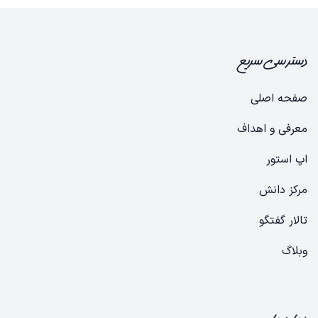
دسترسی سریع
صفحه اصلی
معرفی و اهداف
​​​​​​​ا​​پ​ ا​س​ت​ور​
​​​​​مرک​​ز​ ​دا​نش
​​​​تالار ​گ​ف​تگ​و
​​​و​ب​لا​گ