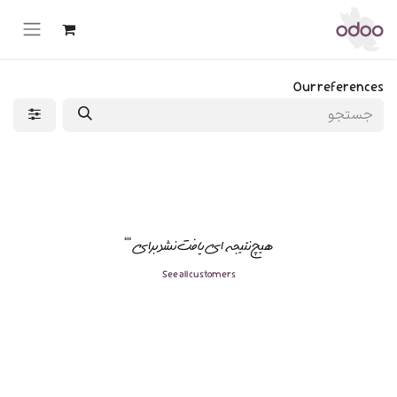
Our references
هیچ نتیجه ای یافت نشد برای "
"
See all customers