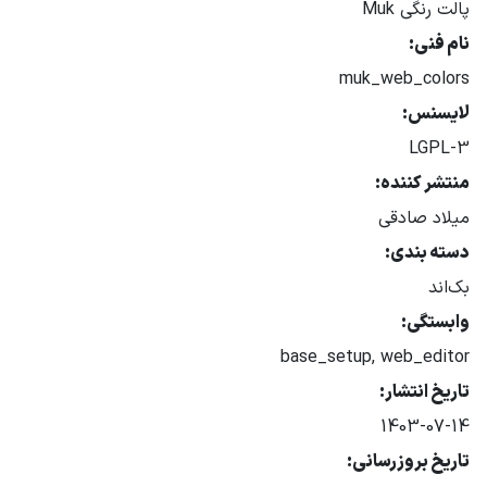
پالت رنگی Muk
نام فنی:
muk_web_colors
لایسنس:
LGPL-3
منتشر کننده:
میلاد صادقی
دسته بندی:
بک‌اند
وابستگی:
base_setup, web_editor
تاریخ انتشار:
1403-07-14
تاریخ بروزرسانی: